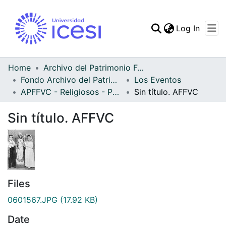
(curren
Log In
Communities & Collec
All of DSpace
Home
Archivo del Patrimonio Fotográfico y Fílmico del Valle del Cauca
Fondo Archivo del Patrimonio Fotográfico y Fílmico del Valle del Cauca
Los Eventos
Statistics
APFFVC - Religiosos - Patrimonial
Sin título. AFFVC
Sin título. AFFVC
Files
0601567.JPG
(17.92 KB)
Date