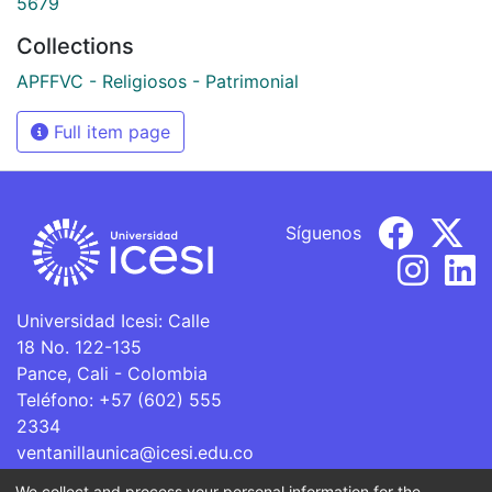
5679
Collections
APFFVC - Religiosos - Patrimonial
Full item page
Síguenos
Universidad Icesi: Calle
18 No. 122-135
Pance, Cali - Colombia
Teléfono: +57 (602) 555
2334
ventanillaunica@icesi.edu.co
We collect and process your personal information for the