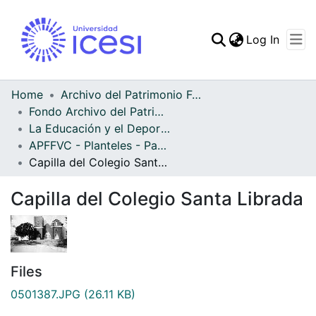
(curren
Log In
Communities & Collec
All of DSpace
Home
Archivo del Patrimonio Fotográfico y Fílmico del Valle del Cauca
Fondo Archivo del Patrimonio Fotográfico y Fílmico del Valle del Cauca
Statistics
La Educación y el Deporte
APFFVC - Planteles - Patrimonial
Capilla del Colegio Santa Librada
Capilla del Colegio Santa Librada
Files
0501387.JPG
(26.11 KB)