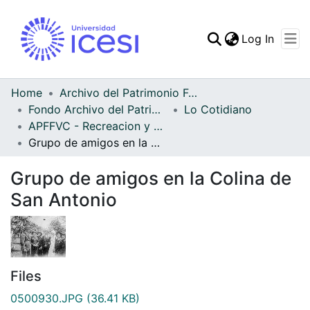
(curren
Log In
Communities & Collec
All of DSpace
Home
Archivo del Patrimonio Fotográfico y Fílmico del Valle del Cauca
Fondo Archivo del Patrimonio Fotográfico y Fílmico del Valle del Cauca
Lo Cotidiano
Statistics
APFFVC - Recreacion y Paseo - Patrimonial
Grupo de amigos en la Colina de San Antonio
Grupo de amigos en la Colina de
San Antonio
Files
0500930.JPG
(36.41 KB)