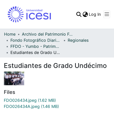
(curren
Log In
Communities & Collec
All of DSpace
Home
Archivo del Patrimonio Fotográfico y Fílmico del Valle del Cauca
Fondo Fotográfico Diario Occidente
Regionales
Statistics
FFDO - Yumbo - Patrimonial
Estudiantes de Grado Undécimo
Estudiantes de Grado Undécimo
Files
FDO026434.jpeg
(1.62 MB)
FDO026434A.jpeg
(1.46 MB)