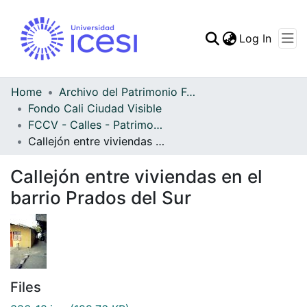
(curren
Log In
Communities & Collec
All of DSpace
Home
Archivo del Patrimonio Fotográfico y Fílmico del Valle del Cauca
Fondo Cali Ciudad Visible
Statistics
FCCV - Calles - Patrimonial
Callejón entre viviendas en el barrio Prados del Sur
Callejón entre viviendas en el
barrio Prados del Sur
Files