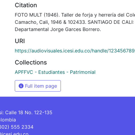
Citation
FOTO MULT (1946). Taller de forja y herrería del Co
Camacho, Cali, 1946 & 102433. SANTIAGO DE CALI: 
Departamental Jorge Garces Borrero.
URI
https://audiovisuales.icesi.edu.co/handle/12345678
Collections
APFFVC - Estudiantes - Patrimonial
Full item page
si: Calle 18 No. 122-135
olombia
(602) 555 2334
@icesi.edu.co