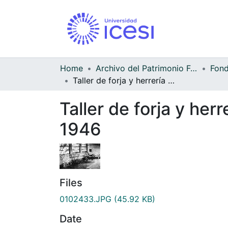
Home
Archivo del Patrimonio Fotográfico y Fílmico del Valle del Cauca
Taller de forja y herrería del Colegio Antonio José Camacho, Cali, 1946
Taller de forja y her
1946
Files
0102433.JPG
(45.92 KB)
Date