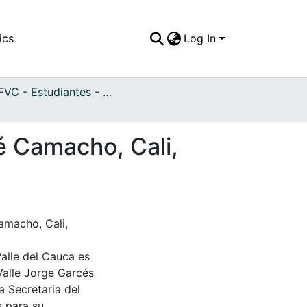
ics
Log In
APFFVC - Estudiantes - Patrimonial
sé Camacho, Cali,
Camacho, Cali,
Valle del Cauca es
Valle Jorge Garcés
a Secretaria del
s para su