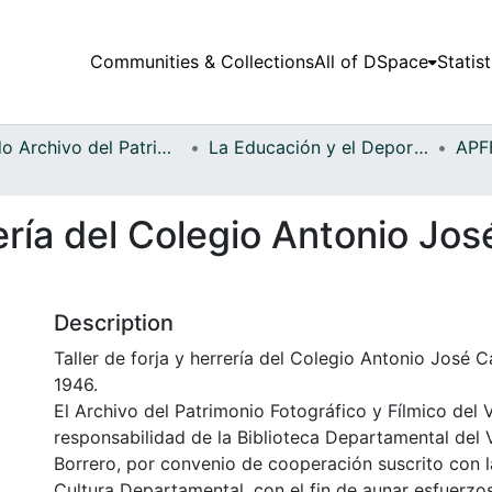
Communities & Collections
All of DSpace
Statist
Fondo Archivo del Patrimonio Fotográfico y Fílmico del Valle del Cauca
La Educación y el Deporte
rería del Colegio Antonio Jo
Description
Taller de forja y herrería del Colegio Antonio José 
1946.
El Archivo del Patrimonio Fotográfico y Fílmico del 
responsabilidad de la Biblioteca Departamental del 
Borrero, por convenio de cooperación suscrito con l
Cultura Departamental, con el fin de aunar esfuerzo