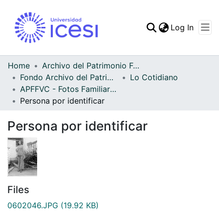
(curren
Log In
Communities & Collec
All of DSpace
Home
Archivo del Patrimonio Fotográfico y Fílmico del Valle del Cauca
Fondo Archivo del Patrimonio Fotográfico y Fílmico del Valle del Cauca
Lo Cotidiano
Statistics
APFFVC - Fotos Familiares - Patrimonial
Persona por identificar
Persona por identificar
Files
0602046.JPG
(19.92 KB)