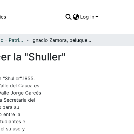
ics
Log In
APFFVC - Ciudad - Patrimonial
Ignacio Zamora, peluquero y es pecialista en hacer la "Shuller"
r la "Shuller"
 "Shuller".1955.
Valle del Cauca es
Valle Jorge Garcés
a Secretaria del
s para su
 entre la
tudiantes e
 el su uso y