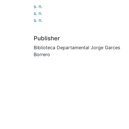
s. n.
s. n.
s. n.
Publisher
Biblioteca Departamental Jorge Garces
Borrero