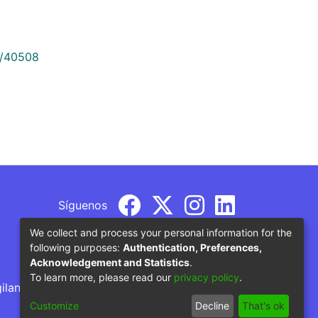
9/40508
Síguenos
We collect and process your personal information for the
following purposes:
Authentication, Preferences,
Acknowledgement and Statistics
.
To learn more, please read our
privacy policy
.
gilancia por parte del Ministerio de Educación
Customize
Decline
That's ok