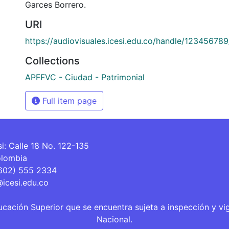
Garces Borrero.
URI
https://audiovisuales.icesi.edu.co/handle/12345678
Collections
APFFVC - Ciudad - Patrimonial
Full item page
si: Calle 18 No. 122-135
olombia
(602) 555 2334
@icesi.edu.co
ucación Superior que se encuentra sujeta a inspección y vi
Nacional.