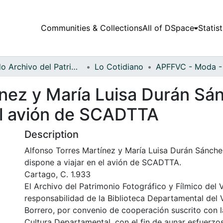
Communities & Collections
All of DSpace
Statist
Fondo Archivo del Patrimonio Fotográfico y Fílmico del Valle del Cauca
Lo Cotidiano
nez y María Luisa Durán Sán
 el avión de SCADTTA
Description
Alfonso Torres Martínez y María Luisa Durán Sánchez
dispone a viajar en el avión de SCADTTA.
Cartago, C. 1.933
El Archivo del Patrimonio Fotográfico y Fílmico del 
responsabilidad de la Biblioteca Departamental del 
Borrero, por convenio de cooperación suscrito con l
Cultura Departamental, con el fin de aunar esfuerzo