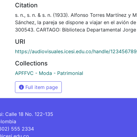
Citation
s. n., s. n. & s. n. (1933). Alfonso Torres Martínez y 
Sánchez, la pareja se dispone a viajar en el avión 
300543. CARTAGO: Biblioteca Departamental Jorge 
URI
https://audiovisuales.icesi.edu.co/handle/12345678
Collections
APFFVC - Moda - Patrimonial
Full item page
si: Calle 18 No. 122-135
olombia
(602) 555 2334
@icesi.edu.co