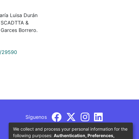
María Luisa Durán
de SCADTTA &
Garces Borrero.
9/29590
Síguenos
We collect and process your personal information for the
following purposes:
Authentication, Preferences,