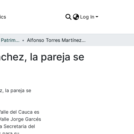
ics
Log In
APFFVC - Moda - Patrimonial
Alfonso Torres Martínez y María Luisa Durán Sánchez, la pareja se dispone a viajar en el avión de SCADTTA
chez, la pareja se
, la pareja se
Valle del Cauca es
Valle Jorge Garcés
a Secretaria del
s para su