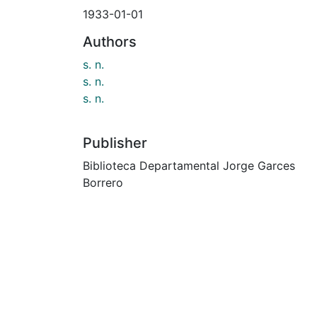
1933-01-01
Authors
s. n.
s. n.
s. n.
Publisher
Biblioteca Departamental Jorge Garces
Borrero