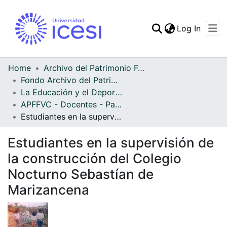
(curren
Log In
Communities & Collec
All of DSpace
Home
Archivo del Patrimonio Fotográfico y Fílmico del Valle del Cauca
Fondo Archivo del Patrimonio Fotográfico y Fílmico del Valle del Cauca
Statistics
La Educación y el Deporte
APFFVC - Docentes - Patrimonial
Estudiantes en la supervisión de la construcción del Colegio Nocturno Sebastían de Marizancena
Estudiantes en la supervisión de
la construcción del Colegio
Nocturno Sebastían de
Marizancena