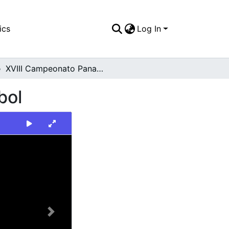
ics
Log In
XVIII Campeonato Panamericano Infantil de Beisbol
bol
Next