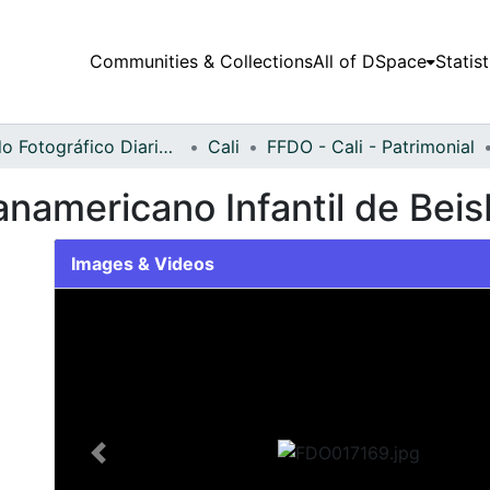
Communities & Collections
All of DSpace
Statist
Fondo Fotográfico Diario Occidente
Cali
FFDO - Cali - Patrimonial
namericano Infantil de Beis
Images & Videos
Slide 1 of 2
Previous