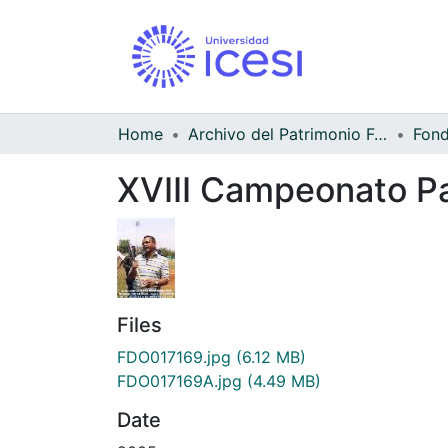
Home
Archivo del Patrimonio Fotográfico y Fílmico del Valle del Cauca
XVIII Campeonato Pa
Files
FDO017169.jpg
(6.12 MB)
FDO017169A.jpg
(4.49 MB)
Date