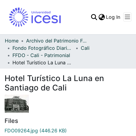
(curren
Log In
Communities & Collec
All of DSpace
Home
Archivo del Patrimonio Fotográfico y Fílmico del Valle del Cauca
Fondo Fotográfico Diario Occidente
Cali
Statistics
FFDO - Cali - Patrimonial
Hotel Turístico La Luna en Santiago de Cali
Hotel Turístico La Luna en
Santiago de Cali
Files
FDO09264.jpg
(446.26 KB)