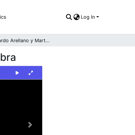
ics
Log In
Gerardo Arellano y Martha Isabel Saavedra. Ginebra
ebra
Next