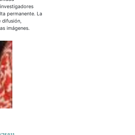
 investigadores
ulta permanente. La
 difusión,
 las imágenes.
9/75811