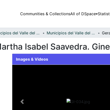
Communities & Collections
All of DSpace
Statist
Municipios del Valle del Cauca
Municipios del Valle del Cauca
Martha Isabel Saavedra. Gin
Images & Videos
Slide 1 of 1
Previous