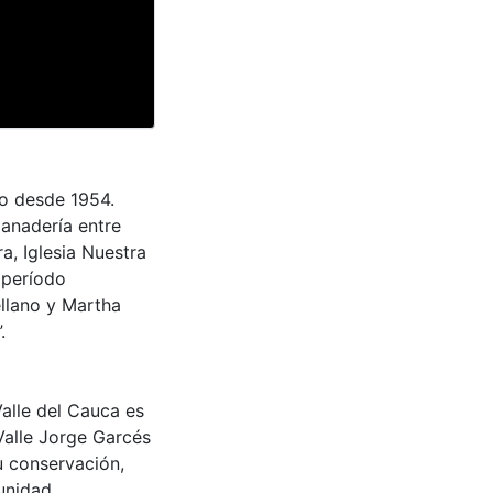
io desde 1954.
anadería entre
a, Iglesia Nuestra
 período
llano y Martha
.
Valle del Cauca es
Valle Jorge Garcés
u conservación,
munidad