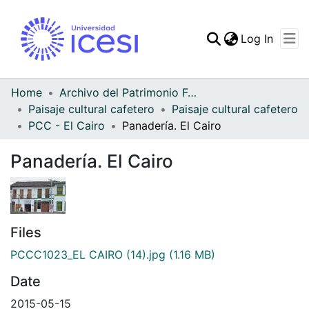
(curren
Log In
Communities & Collec
All of DSpace
Home
Archivo del Patrimonio Fotográfico y Fílmico del Valle del Cauca
Paisaje cultural cafetero
Paisaje cultural cafetero
Statistics
PCC - El Cairo
Panadería. El Cairo
Panadería. El Cairo
Files
PCCC1023_EL CAIRO (14).jpg
(1.16 MB)
Date
2015-05-15