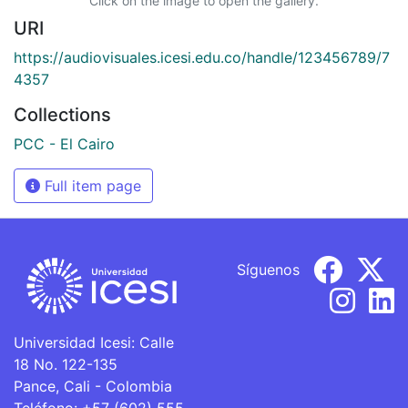
Click on the image to open the gallery.
URI
https://audiovisuales.icesi.edu.co/handle/123456789/7
4357
Collections
PCC - El Cairo
Full item page
Síguenos
Universidad Icesi: Calle
18 No. 122-135
Pance, Cali - Colombia