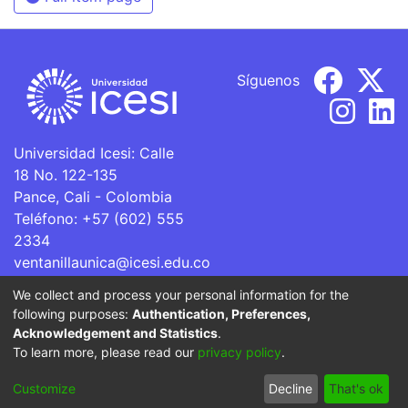
Síguenos
Universidad Icesi: Calle
18 No. 122-135
Pance, Cali - Colombia
Teléfono: +57 (602) 555
2334
ventanillaunica@icesi.edu.co
We collect and process your personal information for the
La Universidad Icesi es una Institución de Educación
following purposes:
Authentication, Preferences,
Superior que se encuentra sujeta a inspección y vigilancia
Acknowledgement and Statistics
.
por parte del Ministerio de Educación Nacional.
To learn more, please read our
privacy policy
.
Cookie
Privacy
End User
Send
Customize
Decline
That's ok
settings
policy
Agreement
Feedback