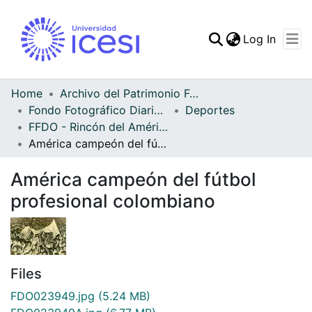
(curren
Log In
Communities & Collec
All of DSpace
Home
Archivo del Patrimonio Fotográfico y Fílmico del Valle del Cauca
Fondo Fotográfico Diario Occidente
Deportes
Statistics
FFDO - Rincón del América - Patrimonial
América campeón del fútbol profesional colombiano
América campeón del fútbol
profesional colombiano
Files
FDO023949.jpg
(5.24 MB)