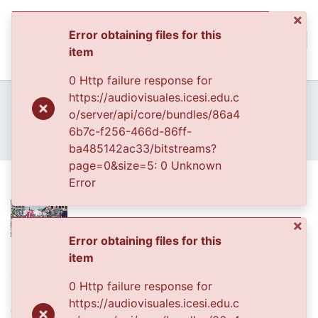
×
(curren
Log In
Error obtaining files for this
Communities & Collec
item
0 Http failure response for
All of DSpace
Home
Archivo del Patrimonio Fotográfico y Fílmico del Valle del Cauca
https://audiovisuales.icesi.edu.c
Fondo Archivo del Patrimonio Fotográfico y Fílmico del Valle del Cauca
Los Eventos
o/server/api/core/bundles/86a4
Statistics
APFFVC - Fiestas, Ferias y Carnavales - Patrimonial
6b7c-f256-466d-86ff-
ba485142ac33/bitstreams?
Fiestas del campesino
page=0&size=30: 0 Unknown
Error
Fiestas del campesino
Date
1995-01-01
Authors