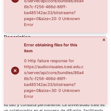
ARBEY AMAYA
Publisher
Biblioteca Departamental Jorge Garces Borrero
Description
Fiestas del campesino. El Aguila, 1995.
El Archivo del Patrimonio Fotográfico y Fílmico del
Valle del Cauca es responsabilidad de la Biblioteca
Departamental del Valle Jorge Garcés Borrero, por
convenio de cooperación suscrito con la Secretaria
del Cultura Departamental, con el fin de aunar
esfuerzos para su conservación, preservación y
divulgación del Archivo entre la comunidad
Vallecaucana, especialmente entre los estudiantes e
investigadores que visitan la Biblioteca, propiciando el
su uso y consulta permanente. La universidad Icesi es
un colaborador en el proceso de difusión, facilitando