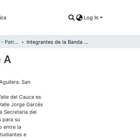
ics
Log In
APFFVC - Desfiles - Patrimonial
Integrantes de la Banda Marcial del Colegio José A
é A
Aguilera. San
Valle del Cauca es
Valle Jorge Garcés
a Secretaria del
s para su
 entre la
tudiantes e