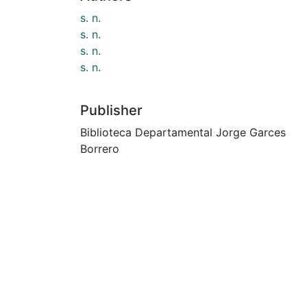
s. n.
s. n.
s. n.
s. n.
Publisher
Biblioteca Departamental Jorge Garces
Borrero