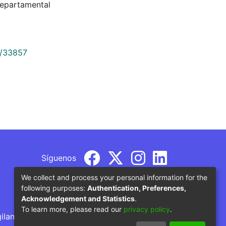
Departamental
9/33857
Síguenos
We collect and process your personal information for the
following purposes:
Authentication, Preferences,
Acknowledgement and Statistics
.
To learn more, please read our
privacy policy
.
gilancia por parte del Ministerio de Educación