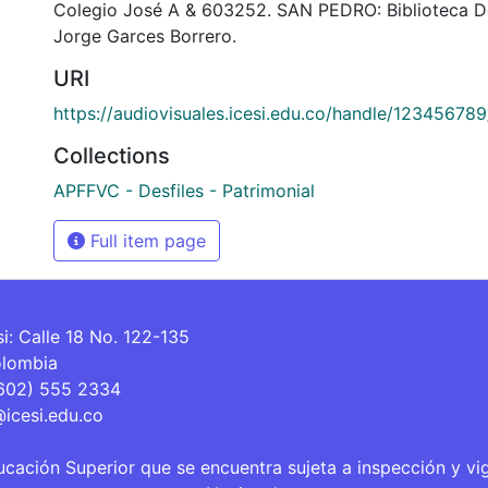
Colegio José A & 603252. SAN PEDRO: Biblioteca 
Jorge Garces Borrero.
URI
https://audiovisuales.icesi.edu.co/handle/12345678
Collections
APFFVC - Desfiles - Patrimonial
Full item page
si: Calle 18 No. 122-135
olombia
(602) 555 2334
@icesi.edu.co
ucación Superior que se encuentra sujeta a inspección y vi