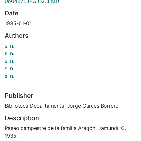
0604871.JPG
(12.8 KB)
Date
1935-01-01
Authors
s. n.
s. n.
s. n.
s. n.
s. n.
Publisher
Biblioteca Departamental Jorge Garces Borrero
Description
Paseo campestre de la familia Aragón. Jamundí. C.
1935.