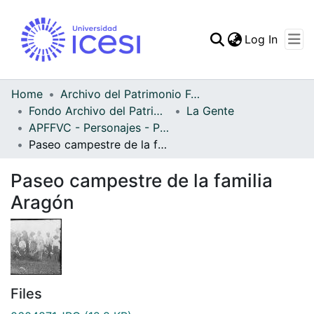
(curren
Log In
Communities & Collec
All of DSpace
Home
Archivo del Patrimonio Fotográfico y Fílmico del Valle del Cauca
Fondo Archivo del Patrimonio Fotográfico y Fílmico del Valle del Cauca
La Gente
Statistics
APFFVC - Personajes - Patrimonial
Paseo campestre de la familia Aragón
Paseo campestre de la familia
Aragón
Files