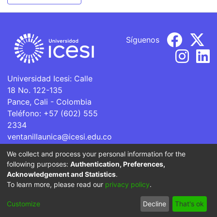
Síguenos
Universidad Icesi: Calle
18 No. 122-135
Pance, Cali - Colombia
Teléfono: +57 (602) 555
2334
ventanillaunica@icesi.edu.co
We collect and process your personal information for the
La Universidad Icesi es una Institución de Educación
following purposes:
Authentication, Preferences,
Superior que se encuentra sujeta a inspección y vigilancia
Acknowledgement and Statistics
.
por parte del Ministerio de Educación Nacional.
To learn more, please read our
privacy policy
.
Cookie
Privacy
End User
Send
Customize
Decline
That's ok
settings
policy
Agreement
Feedback