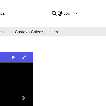
ics
Log In
FFDO - Otros Deportes - Patrimonial
Gustavo Gálvez, ciclista Vallecaucano
Next