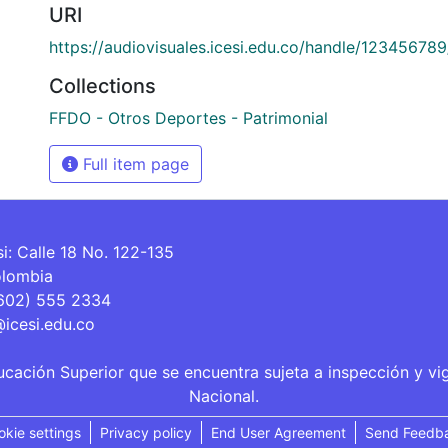
URI
https://audiovisuales.icesi.edu.co/handle/12345678
Collections
FFDO - Otros Deportes - Patrimonial
Full item page
si: Calle 18 No. 122-135
olombia
(602) 555 2334
@icesi.edu.co
ucación Superior que se encuentra sujeta a inspección y vi
Nacional.
okie settings
Privacy policy
End User Agreement
Send Feedb