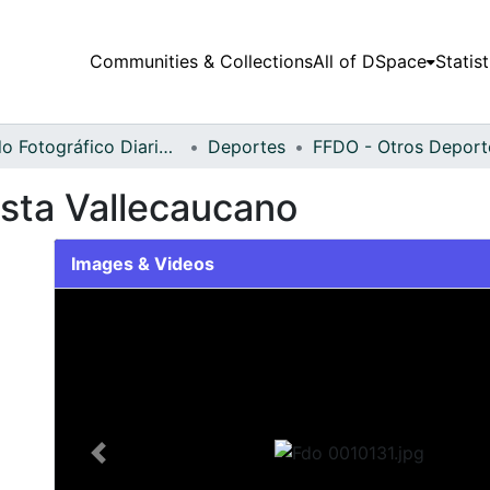
Communities & Collections
All of DSpace
Statist
Fondo Fotográfico Diario Occidente
Deportes
ista Vallecaucano
Images & Videos
Slide 1 of 1
Previous