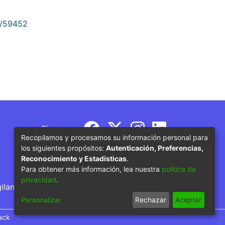
9/59452
Síguenos
Recopilamos y procesamos su información personal para
los siguientes propósitos:
Autenticación, Preferencias,
Reconocimiento y Estadísticas
.
Para obtener más información, lea nuestra
política de
privacidad
.
gilancia por parte del Ministerio de Educación
Personalizar
Rechazar
Aceptar
ack