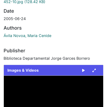
452-10.jpg
(128.42 KB)
Date
2005-06-24
Authors
Ávila Novoa, Maria Cenide
Publisher
Biblioteca Departamental Jorge Garces Borrero
Images & Videos
Slide 1 of 1