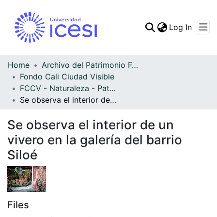
(curren
Log In
Communities & Collec
All of DSpace
Home
Archivo del Patrimonio Fotográfico y Fílmico del Valle del Cauca
Fondo Cali Ciudad Visible
Statistics
FCCV - Naturaleza - Patrimonial
Se observa el interior de un vivero en la galería del barrio Siloé
Se observa el interior de un
vivero en la galería del barrio
Siloé
Files