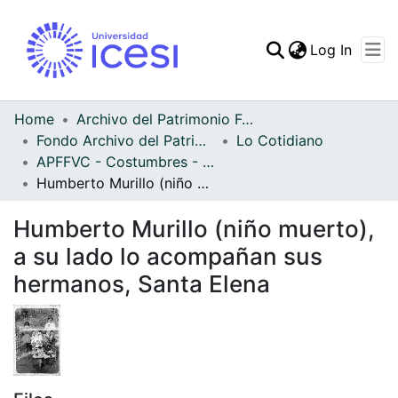
(curren
Log In
Communities & Collec
All of DSpace
Home
Archivo del Patrimonio Fotográfico y Fílmico del Valle del Cauca
Fondo Archivo del Patrimonio Fotográfico y Fílmico del Valle del Cauca
Lo Cotidiano
Statistics
APFFVC - Costumbres - Patrimonial
Humberto Murillo (niño muerto), a su lado lo acompañan sus hermanos, Santa Elena
Humberto Murillo (niño muerto),
a su lado lo acompañan sus
hermanos, Santa Elena