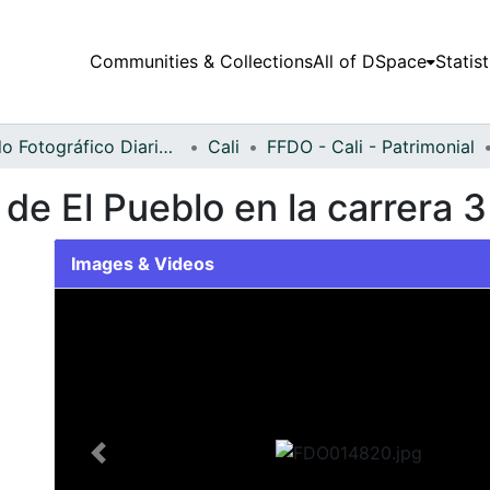
Communities & Collections
All of DSpace
Statist
Fondo Fotográfico Diario Occidente
Cali
FFDO - Cali - Patrimonial
de El Pueblo en la carrera 3
Images & Videos
Slide 1 of 2
Previous