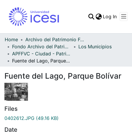
(curren
Log In
Communities & Collec
All of DSpace
Home
Archivo del Patrimonio Fotográfico y Fílmico del Valle del Cauca
Fondo Archivo del Patrimonio Fotográfico y Fílmico del Valle del Cauca
Los Municipios
Statistics
APFFVC - Ciudad - Patrimonial
Fuente del Lago, Parque Bolívar
Fuente del Lago, Parque Bolívar
Files
0402612.JPG
(49.16 KB)
Date