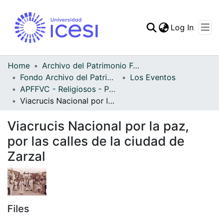
(curren
Log In
Communities & Collec
All of DSpace
Home
Archivo del Patrimonio Fotográfico y Fílmico del Valle del Cauca
Fondo Archivo del Patrimonio Fotográfico y Fílmico del Valle del Cauca
Los Eventos
Statistics
APFFVC - Religiosos - Patrimonial
Viacrucis Nacional por la paz, por las calles de la ciudad de Zarzal
Viacrucis Nacional por la paz,
por las calles de la ciudad de
Zarzal
Files