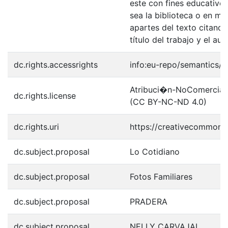
este con fines educativo
sea la biblioteca o en me
apartes del texto citando
título del trabajo y el auto
dc.rights.accessrights
info:eu-repo/semantics/
Atribuci�n-NoComercial-S
dc.rights.license
(CC BY-NC-ND 4.0)
dc.rights.uri
https://creativecommons.
dc.subject.proposal
Lo Cotidiano
dc.subject.proposal
Fotos Familiares
dc.subject.proposal
PRADERA
dc.subject.proposal
NELLY CARVAJAL