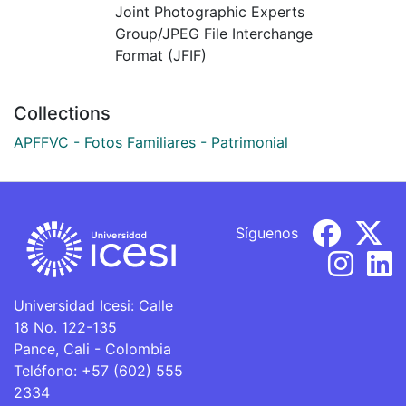
Joint Photographic Experts
Group/JPEG File Interchange
Format (JFIF)
Collections
APFFVC - Fotos Familiares - Patrimonial
Síguenos
Universidad Icesi: Calle
18 No. 122-135
Pance, Cali - Colombia
Teléfono: +57 (602) 555
2334