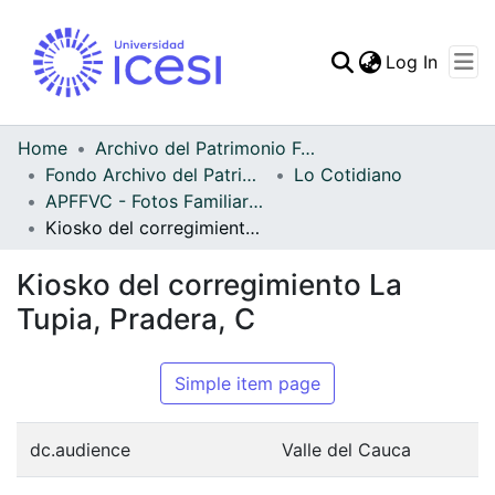
(curren
Log In
Communities & Collec
All of DSpace
Home
Archivo del Patrimonio Fotográfico y Fílmico del Valle del Cauca
Fondo Archivo del Patrimonio Fotográfico y Fílmico del Valle del Cauca
Lo Cotidiano
Statistics
APFFVC - Fotos Familiares - Patrimonial
Kiosko del corregimiento La Tupia, Pradera, C
Kiosko del corregimiento La
Tupia, Pradera, C
Simple item page
dc.audience
Valle del Cauca