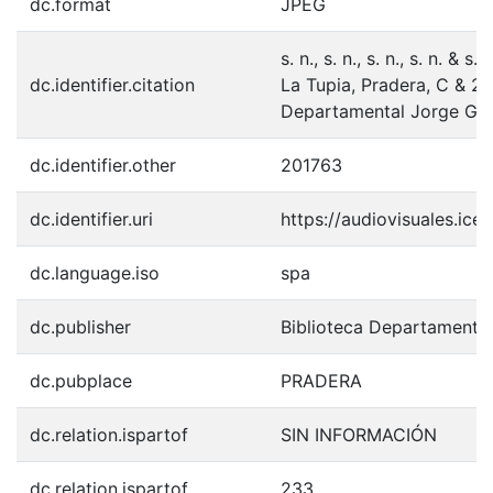
dc.format
JPEG
s. n., s. n., s. n., s. n. &
dc.identifier.citation
La Tupia, Pradera, C & 2
Departamental Jorge Gar
dc.identifier.other
201763
dc.identifier.uri
https://audiovisuales.ic
dc.language.iso
spa
dc.publisher
Biblioteca Departamenta
dc.pubplace
PRADERA
dc.relation.ispartof
SIN INFORMACIÓN
dc.relation.ispartof
233