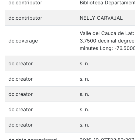
dc.contributor
Biblioteca Departamenta
dc.contributor
NELLY CARVAJAL
Valle del Cauca de Lat: 
dc.coverage
3.7500 decimal degrees 
minutes Long: -76.5000 
dc.creator
s. n.
dc.creator
s. n.
dc.creator
s. n.
dc.creator
s. n.
dc.creator
s. n.
dc.date.accessioned
2016-10-07T22:53:30Z