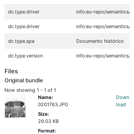
dc.type.driver
info:eu-repo/semantics/o
dc.type.driver
info:eu-repo/semantics/o
dc.type.spa
Documento histórico
dc.type.version
info:eu-repo/semantics/p
Files
Original bundle
Now showing
1 - 1 of 1
Name:
Down
0201763.JPG
load
Size:
29.03 KB
Format: