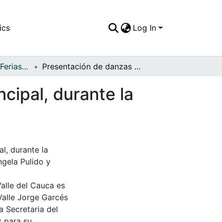
ics
Log In
APFFVC - Fiestas, Ferias y Carnavales - Patrimonial
Presentación de danzas infantiles en la plaza principal, durante la celebración de las fiestas de la Neblina
ncipal, durante la
al, durante la
ngela Pulido y
Valle del Cauca es
Valle Jorge Garcés
a Secretaria del
s para su