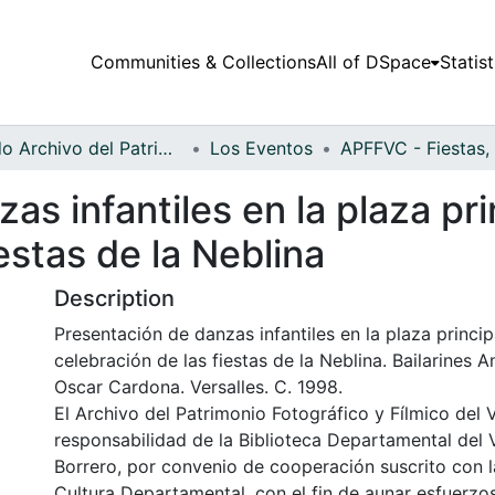
Communities & Collections
All of DSpace
Statist
Fondo Archivo del Patrimonio Fotográfico y Fílmico del Valle del Cauca
Los Eventos
s infantiles en la plaza pri
estas de la Neblina
Description
Presentación de danzas infantiles en la plaza princip
celebración de las fiestas de la Neblina. Bailarines A
Oscar Cardona. Versalles. C. 1998.
El Archivo del Patrimonio Fotográfico y Fílmico del 
responsabilidad de la Biblioteca Departamental del 
Borrero, por convenio de cooperación suscrito con l
Cultura Departamental, con el fin de aunar esfuerzo