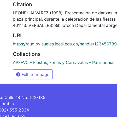
Citation
LEONEL ALVAREZ (1998). Presentación de danzas inf
plaza principal, durante la celebración de las fiestas
401113. VERSALLES: Biblioteca Departamental Jorge
URI
https://audiovisuales.icesi.edu.co/handle/12345678
Collections
APFFVC - Fiestas, Ferias y Carnavales - Patrimonial
Full item page
si: Calle 18 No. 122-135
olombia
(602) 555 2334
@icesi.edu.co