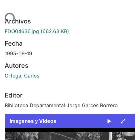
gando...
Archivos
FDO04636.jpg
(662.63 KB)
Fecha
1995-09-19
Autores
Ortega, Carlos
Editor
Biblioteca Departamental Jorge Garcés Borrero
Imagenes y Videos
Slide 1 of 1