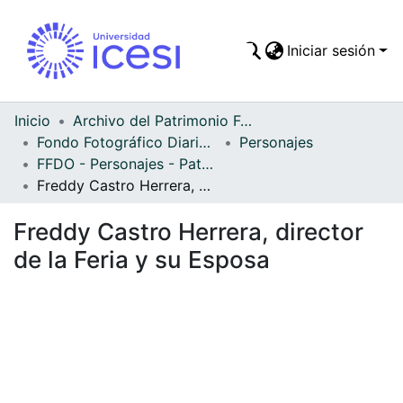
Iniciar sesión
Comunidades
Todo DSpace
Inicio
Archivo del Patrimonio Fotográfico y Fílmico del Valle del Cauca
Fondo Fotográfico Diario Occidente
Personajes
Estadísticas
FFDO - Personajes - Patrimonial
Freddy Castro Herrera, director de la Feria y su Esposa
Freddy Castro Herrera, director
de la Feria y su Esposa