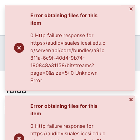
×
Error obtaining files for this
(curren
Log In
item
Communities & Collec
0 Http failure response for
All of DSpace
Home
Archivo del Patrimonio Fotográfico y Fílmico del Valle del Cauca
https://audiovisuales.icesi.edu.c
Fondo Fotográfico Diario Occidente
Regionales
o/server/api/core/bundles/a91c
Statistics
FFDO - Tuluá - Patrimonial
811a-6c9f-40d4-9b74-
Elenco de Sábados Felices en Tuluá
190848a31158/bitstreams?
page=0&size=5: 0 Unknown
Elenco de Sábados Felices en
Error
Tuluá
×
Error obtaining files for this
item
Date
0 Http failure response for
1998-07-24
https://audiovisuales.icesi.edu.c