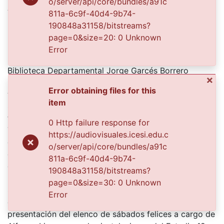
o/server/api/core/bundles/a91c
Authors
811a-6c9f-40d4-9b74-
190848a31158/bitstreams?
Roldán, Marné
page=0&size=20: 0 Unknown
Error
Publisher
Biblioteca Departamental Jorge Garcés Borrero
Abstract
×
Sábados Felices es un programa humorístico de la
Error obtaining files for this
item
televisión colombiana, producido por Caracol
0 Http failure response for
Televisión. Tiene 43 años al aire. La primera emisión
https://audiovisuales.icesi.edu.c
de sábados Felices fue vista el 5 de febrero de 1972
o/server/api/core/bundles/a91c
con el nombre de Campeones de la risa, bajo la
811a-6c9f-40d4-9b74-
190848a31158/bitstreams?
dirección de Alfonso Lizarazo. El nombre del
page=0&size=30: 0 Unknown
programa cambió el 31 de enero de 1976 por el de
Error
Sábados Felices.Con la asistencia de un gran número
de público se cumplió el sábado anterior la
presentación del elenco de sábados felices a cargo de