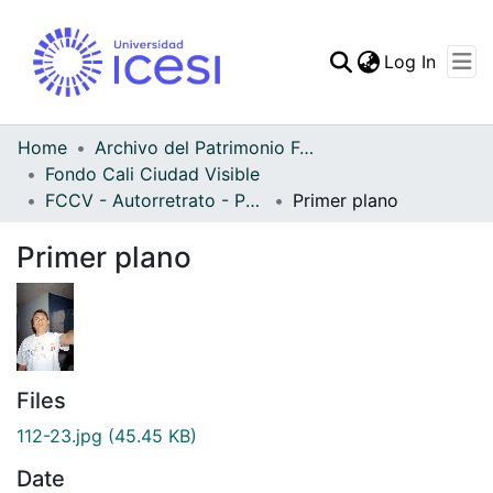
(curren
Log In
Communities & Collec
All of DSpace
Home
Archivo del Patrimonio Fotográfico y Fílmico del Valle del Cauca
Fondo Cali Ciudad Visible
Statistics
FCCV - Autorretrato - Patrimonial
Primer plano
Primer plano
Files
112-23.jpg
(45.45 KB)
Date