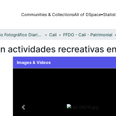
Communities & Collections
All of DSpace
Statist
Fondo Fotográfico Diario Occidente
Cali
FFDO - Cali - Patrimonial
en actividades recreativas e
Images & Videos
Slide 1 of 1
Previous