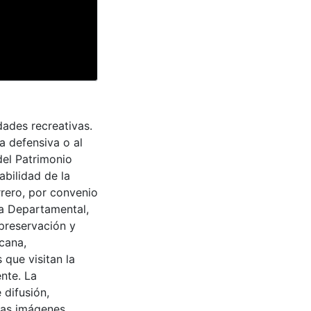
dades recreativas.
a defensiva o al
del Patrimonio
abilidad de la
rrero, por convenio
ra Departamental,
 preservación y
cana,
 que visitan la
nte. La
 difusión,
 las imágenes.