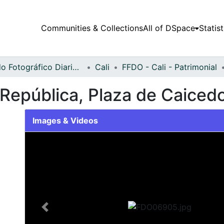
Communities & Collections
All of DSpace
Statist
Fondo Fotográfico Diario Occidente
Cali
FFDO - Cali - Patrimonial
 República, Plaza de Caicedo
Images & Videos
Slide 1 of 1
Previous