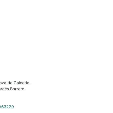
aza de Caicedo..
rcés Borrero.
9/63229