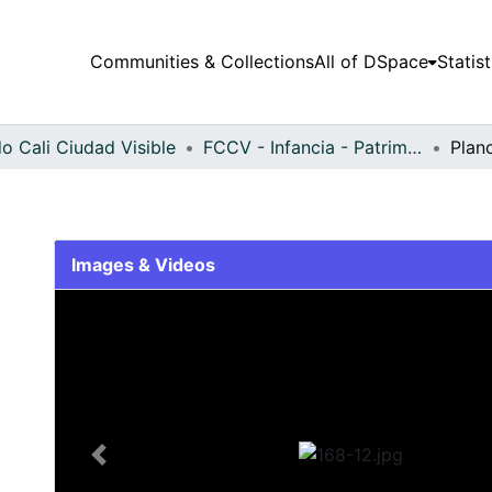
Communities & Collections
All of DSpace
Statist
o Cali Ciudad Visible
FCCV - Infancia - Patrimonial
Plan
Images & Videos
Slide 1 of 1
Previous