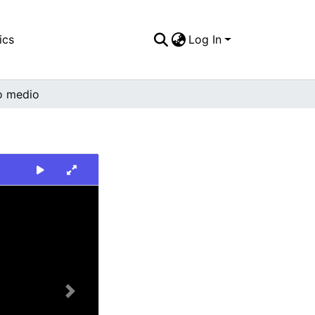
ics
Log In
o medio
Next