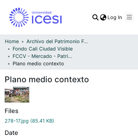
(curren
Log In
Communities & Collec
All of DSpace
Home
Archivo del Patrimonio Fotográfico y Fílmico del Valle del Cauca
Fondo Cali Ciudad Visible
Statistics
FCCV - Mercado - Patrimonial
Plano medio contexto
Plano medio contexto
Files
278-17.jpg
(85.41 KB)
Date