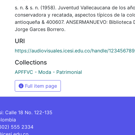
s. n. & s. n. (1958). Juventud Vallecaucana de los añ
conservadora y recatada, aspectos típicos de la col
antioqueña & 400607. ANSERMANUEVO: Biblioteca 
Jorge Garces Borrero.
URI
https://audiovisuales.icesi.edu.co/handle/12345678
Collections
APFFVC - Moda - Patrimonial
Full item page
si: Calle 18 No. 122-135
olombia
(602) 555 2334
@icesi.edu.co