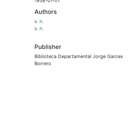
1958-01-01
Authors
s. n.
s. n.
Publisher
Biblioteca Departamental Jorge Garces
Borrero