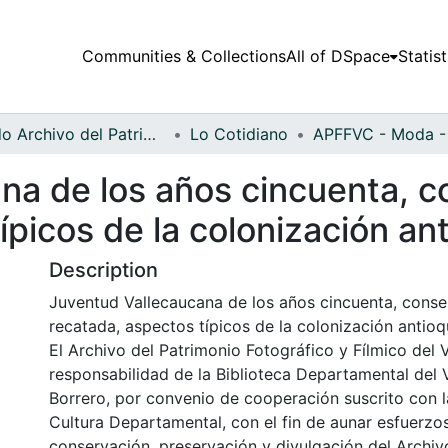
Communities & Collections
All of DSpace
Statist
Fondo Archivo del Patrimonio Fotográfico y Fílmico del Valle del Cauca
Lo Cotidiano
na de los años cincuenta, c
ípicos de la colonización a
Description
Juventud Vallecaucana de los años cincuenta, cons
recatada, aspectos típicos de la colonización antio
El Archivo del Patrimonio Fotográfico y Fílmico del 
responsabilidad de la Biblioteca Departamental del 
Borrero, por convenio de cooperación suscrito con l
Cultura Departamental, con el fin de aunar esfuerzo
conservación, preservación y divulgación del Archivo