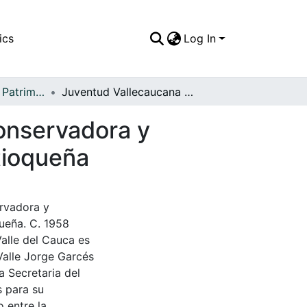
ics
Log In
APFFVC - Moda - Patrimonial
Juventud Vallecaucana de los años cincuenta, conservadora y recatada, aspectos típicos de la colonización antioqueña
onservadora y
ntioqueña
ervadora y
queña. C. 1958
Valle del Cauca es
Valle Jorge Garcés
a Secretaria del
s para su
 entre la