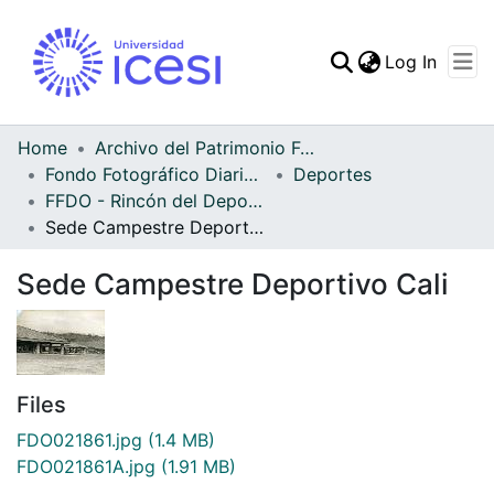
(curren
Log In
Communities & Collec
All of DSpace
Home
Archivo del Patrimonio Fotográfico y Fílmico del Valle del Cauca
Fondo Fotográfico Diario Occidente
Deportes
Statistics
FFDO - Rincón del Deportivo Cali - Patrimonial
Sede Campestre Deportivo Cali
Sede Campestre Deportivo Cali
Files
FDO021861.jpg
(1.4 MB)
FDO021861A.jpg
(1.91 MB)