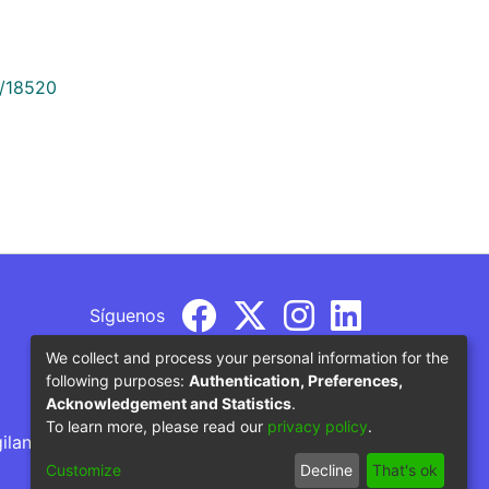
9/18520
Síguenos
We collect and process your personal information for the
following purposes:
Authentication, Preferences,
Acknowledgement and Statistics
.
To learn more, please read our
privacy policy
.
gilancia por parte del Ministerio de Educación
Customize
Decline
That's ok