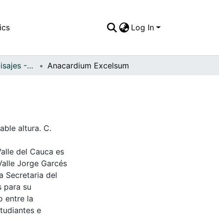
ics
Log In
APFFVC - Los Paisajes - Patrimonial
Anacardium Excelsum
ble altura. C.
Valle del Cauca es
Valle Jorge Garcés
a Secretaria del
s para su
 entre la
tudiantes e