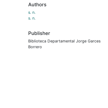
Authors
s. n.
s. n.
Publisher
Biblioteca Departamental Jorge Garces
Borrero