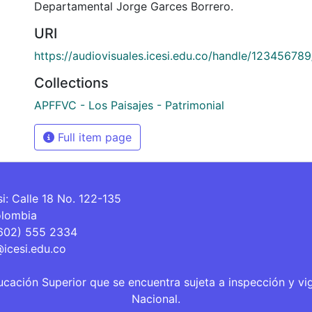
Departamental Jorge Garces Borrero.
URI
https://audiovisuales.icesi.edu.co/handle/12345678
Collections
APFFVC - Los Paisajes - Patrimonial
Full item page
si: Calle 18 No. 122-135
olombia
(602) 555 2334
@icesi.edu.co
ucación Superior que se encuentra sujeta a inspección y vi
Nacional.