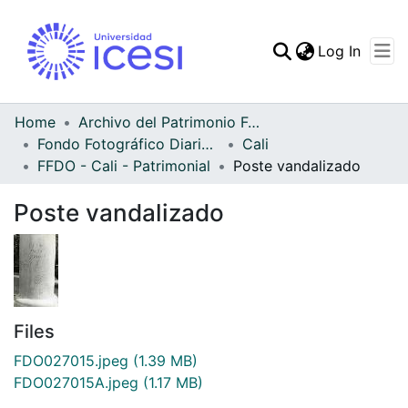
(curren
Log In
Communities & Collec
All of DSpace
Home
Archivo del Patrimonio Fotográfico y Fílmico del Valle del Cauca
Fondo Fotográfico Diario Occidente
Cali
Statistics
FFDO - Cali - Patrimonial
Poste vandalizado
Poste vandalizado
Files
FDO027015.jpeg
(1.39 MB)
FDO027015A.jpeg
(1.17 MB)