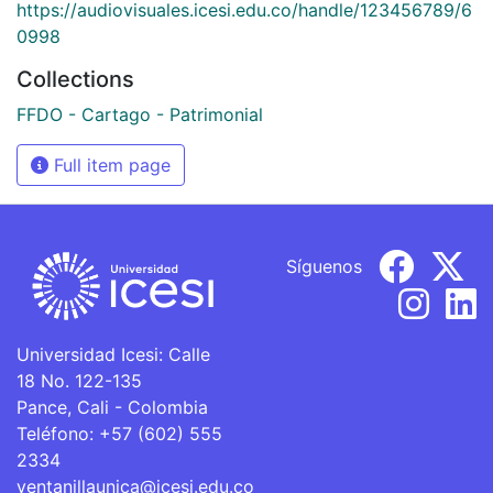
https://audiovisuales.icesi.edu.co/handle/123456789/6
0998
Collections
FFDO - Cartago - Patrimonial
Full item page
Síguenos
Universidad Icesi: Calle
18 No. 122-135
Pance, Cali - Colombia
Teléfono: +57 (602) 555
2334
ventanillaunica@icesi.edu.co