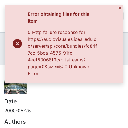
(curren
Log In
×
Error obtaining files for this
Communities & Collec
item
All of DSpace
0 Http failure response for
Home
Archivo del Patrimonio Fotográfico y Fílmico del Valle del Cauca
https://audiovisuales.icesi.edu.c
Fondo Fotográfico Diario Occidente
Regionales
o/server/api/core/bundles/fc84f
Statistics
7cc-5bca-4575-91fc-
FFDO - Cartago - Patrimonial
4eef50068f3c/bitstreams?
Acueducto Municipal de Cartago
page=0&size=5: 0 Unknown
Error
Acueducto Municipal de Cartago
Date
2000-05-25
Authors