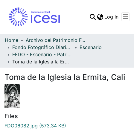
(curren
Log In
Communities & Collec
All of DSpace
Home
Archivo del Patrimonio Fotográfico y Fílmico del Valle del Cauca
Fondo Fotográfico Diario Occidente
Escenario
Statistics
FFDO - Escenario - Patrimonial
Toma de la Iglesia la Ermita, Cali
Toma de la Iglesia la Ermita, Cali
Files
FDO06082.jpg
(573.34 KB)