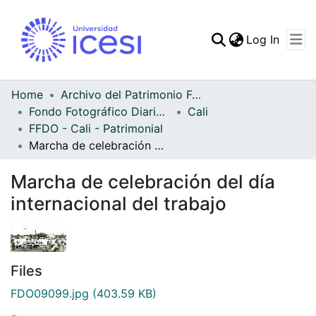
(curren
Log In
Communities & Collec
All of DSpace
Home
Archivo del Patrimonio Fotográfico y Fílmico del Valle del Cauca
Fondo Fotográfico Diario Occidente
Cali
Statistics
FFDO - Cali - Patrimonial
Marcha de celebración del día internacional del trabajo
Marcha de celebración del día
internacional del trabajo
Files
FDO09099.jpg
(403.59 KB)