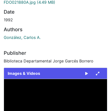
FDO021880A.jpg
(4.49 MB)
Date
1992
Authors
González, Carlos A.
Publisher
Biblioteca Departamental Jorge Garcés Borrero
Images & Videos
Slide 1 of 2