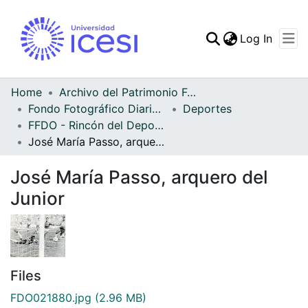
(curren
Log In
Communities & Collec
All of DSpace
Home
Archivo del Patrimonio Fotográfico y Fílmico del Valle del Cauca
Fondo Fotográfico Diario Occidente
Deportes
Statistics
FFDO - Rincón del Deportivo Cali - Patrimonial
José María Passo, arquero del Junior
José María Passo, arquero del
Junior
Files
FDO021880.jpg
(2.96 MB)