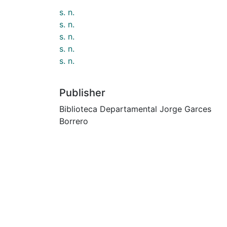
s. n.
s. n.
s. n.
s. n.
s. n.
Publisher
Biblioteca Departamental Jorge Garces
Borrero