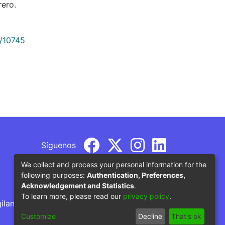
ero.
9/10745
Síguenos
We collect and process your personal information for the
following purposes:
Authentication, Preferences,
Acknowledgement and Statistics
.
To learn more, please read our
privacy policy
.
gilancia por parte del Ministerio de Educación
Customize
Decline
That's ok