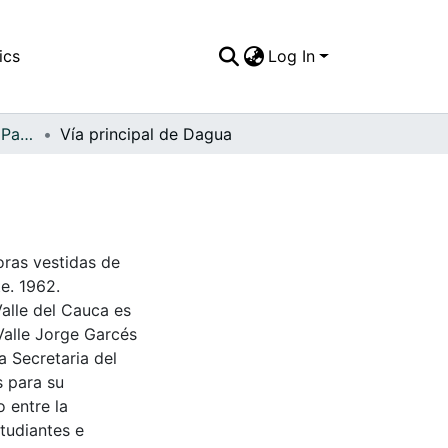
ics
Log In
APFFVC - El Pueblo - Patrimonial
Vía principal de Dagua
oras vestidas de
te. 1962.
Valle del Cauca es
Valle Jorge Garcés
a Secretaria del
s para su
 entre la
tudiantes e