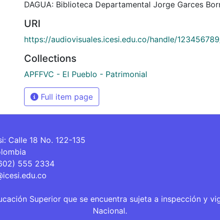
DAGUA: Biblioteca Departamental Jorge Garces Borr
URI
https://audiovisuales.icesi.edu.co/handle/12345678
Collections
APFFVC - El Pueblo - Patrimonial
Full item page
si: Calle 18 No. 122-135
olombia
(602) 555 2334
@icesi.edu.co
ucación Superior que se encuentra sujeta a inspección y vi
Nacional.