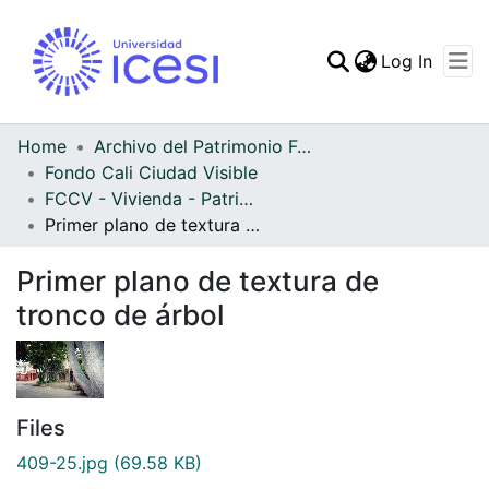
(curren
Log In
Communities & Collec
All of DSpace
Home
Archivo del Patrimonio Fotográfico y Fílmico del Valle del Cauca
Fondo Cali Ciudad Visible
Statistics
FCCV - Vivienda - Patrimonial
Primer plano de textura de tronco de árbol
Primer plano de textura de
tronco de árbol
Files
409-25.jpg
(69.58 KB)