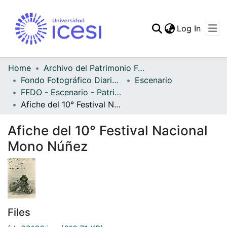
(curren
Log In
Communities & Collec
All of DSpace
Home
Archivo del Patrimonio Fotográfico y Fílmico del Valle del Cauca
Fondo Fotográfico Diario Occidente
Escenario
Statistics
FFDO - Escenario - Patrimonial
Afiche del 10° Festival Nacional Mono Núñez
Afiche del 10° Festival Nacional
Mono Núñez
Files