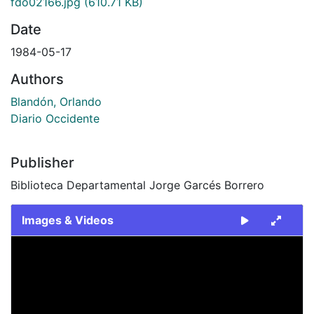
fdo02166.jpg
(610.71 KB)
Date
1984-05-17
Authors
Blandón, Orlando
Diario Occidente
Publisher
Biblioteca Departamental Jorge Garcés Borrero
Images & Videos
Slide 1 of 1