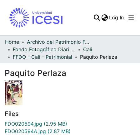
(curren
Log In
Communities & Collec
All of DSpace
Home
Archivo del Patrimonio Fotográfico y Fílmico del Valle del Cauca
Fondo Fotográfico Diario Occidente
Cali
Statistics
FFDO - Cali - Patrimonial
Paquito Perlaza
Paquito Perlaza
Files
FDO020594.jpg
(2.95 MB)
FDO020594A.jpg
(2.87 MB)