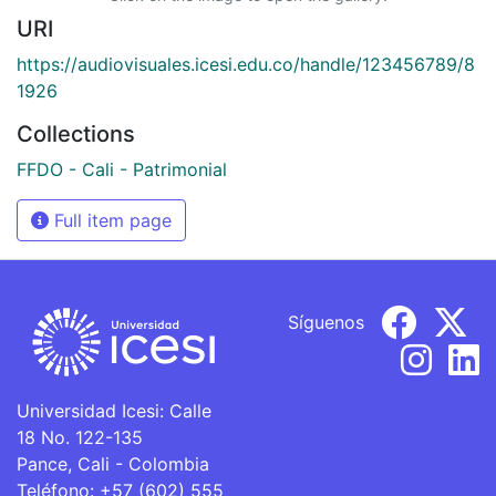
URI
https://audiovisuales.icesi.edu.co/handle/123456789/8
1926
Collections
FFDO - Cali - Patrimonial
Full item page
Síguenos
Universidad Icesi: Calle
18 No. 122-135
Pance, Cali - Colombia
Teléfono: +57 (602) 555