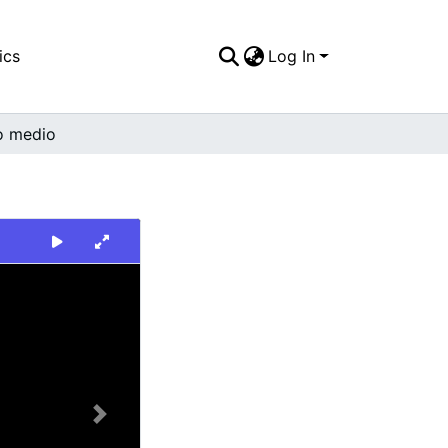
ics
Log In
o medio
Next