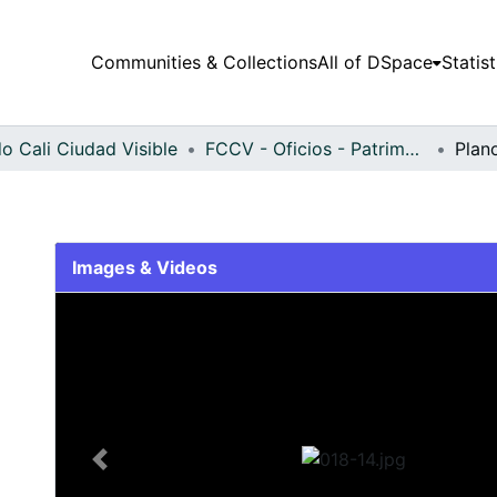
Communities & Collections
All of DSpace
Statist
o Cali Ciudad Visible
FCCV - Oficios - Patrimonial
Plan
Images & Videos
Slide 1 of 1
Previous