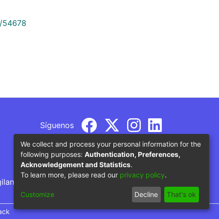
9/54678
Síguenos
We collect and process your personal information for the
following purposes:
Authentication, Preferences,
Acknowledgement and Statistics
.
To learn more, please read our
privacy policy
.
gilancia por parte del Ministerio de Educación
Customize
Decline
That's ok
ack