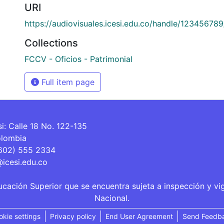
URI
https://audiovisuales.icesi.edu.co/handle/12345678
Collections
FCCV - Oficios - Patrimonial
Full item page
si: Calle 18 No. 122-135
olombia
(602) 555 2334
@icesi.edu.co
ucación Superior que se encuentra sujeta a inspección y vi
Nacional.
okie settings
Privacy policy
End User Agreement
Send Feedb