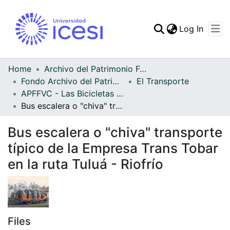
(curren
Log In
Communities & Collec
All of DSpace
Home
Archivo del Patrimonio Fotográfico y Fílmico del Valle del Cauca
Fondo Archivo del Patrimonio Fotográfico y Fílmico del Valle del Cauca
El Transporte
Statistics
APFFVC - Las Bicicletas y Ca - Patrimonial
Bus escalera o "chiva" transporte típico de la Empresa Trans Tobar en la ruta Tuluá - Riofrío
Bus escalera o "chiva" transporte
típico de la Empresa Trans Tobar
en la ruta Tuluá - Riofrío
Files