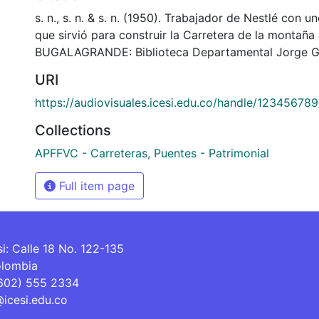
s. n., s. n. & s. n. (1950). Trabajador de Nestlé con 
que sirvió para construir la Carretera de la montaña
BUGALAGRANDE: Biblioteca Departamental Jorge Ga
URI
https://audiovisuales.icesi.edu.co/handle/12345678
Collections
APFFVC - Carreteras, Puentes - Patrimonial
Full item page
si: Calle 18 No. 122-135
olombia
(602) 555 2334
@icesi.edu.co