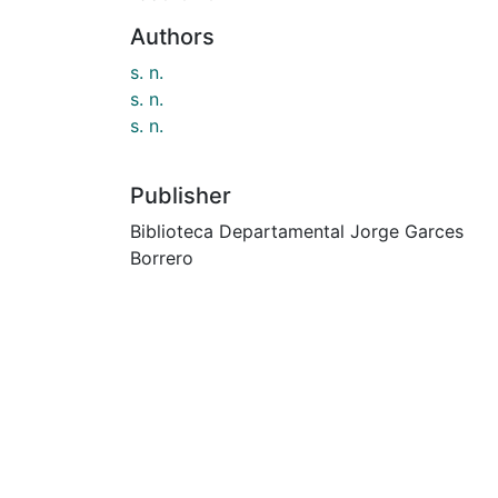
Authors
s. n.
s. n.
s. n.
Publisher
Biblioteca Departamental Jorge Garces
Borrero