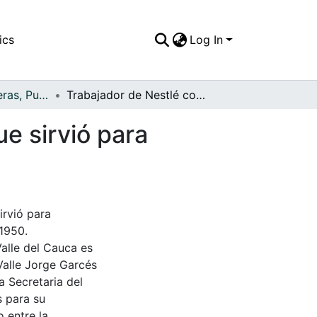
ics
Log In
APFFVC - Carreteras, Puentes - Patrimonial
Trabajador de Nestlé con uno de los camiones que sirvió para construir la Carretera de la montaña
e sirvió para
irvió para
 1950.
Valle del Cauca es
Valle Jorge Garcés
a Secretaria del
s para su
 entre la