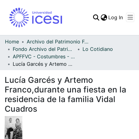
(curren
Log In
Communities & Collec
All of DSpace
Home
Archivo del Patrimonio Fotográfico y Fílmico del Valle del Cauca
Fondo Archivo del Patrimonio Fotográfico y Fílmico del Valle del Cauca
Lo Cotidiano
Statistics
APFFVC - Costumbres - Patrimonial
Lucía Garcés y Artemo Franco,durante una fiesta en la residencia de la familia Vidal Cuadros
Lucía Garcés y Artemo
Franco,durante una fiesta en la
residencia de la familia Vidal
Cuadros