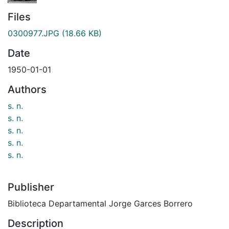
Files
0300977.JPG
(18.66 KB)
Date
1950-01-01
Authors
s. n.
s. n.
s. n.
s. n.
s. n.
Publisher
Biblioteca Departamental Jorge Garces Borrero
Description