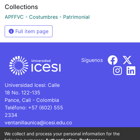
Collections
APFFVC - Costumbres - Patrimonial
Full item page
Síguenos
Universidad Icesi: Calle
18 No. 122-135
Pance, Cali - Colombia
Teléfono: +57 (602) 555
2334
ventanillaunica@icesi.edu.co
We collect and process your personal information for the
La Universidad Icesi es una Institución de Educación