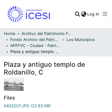
(curren
Log In
Communities & Collec
All of DSpace
Home
Archivo del Patrimonio Fotográfico y Fílmico del Valle del Cauca
Fondo Archivo del Patrimonio Fotográfico y Fílmico del Valle del Cauca
Los Municipios
Statistics
APFFVC - Ciudad - Patrimonial
Plaza y antiguo templo de Roldanillo, C
Plaza y antiguo templo de
Roldanillo, C
Files
0402207.JPG
(22.83 KB)